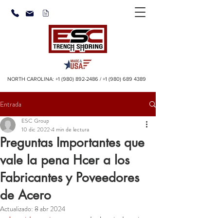
NORTH CAROLINA:
+1 (980) 892-2486
/
+1 (980) 689 4389
Entrada
ESC Group
10 dic 2022
4 min de lectura
Preguntas Importantes que
vale la pena Hcer a los
Fabricantes y Poveedores
de Acero
Actualizado:
8 abr 2024