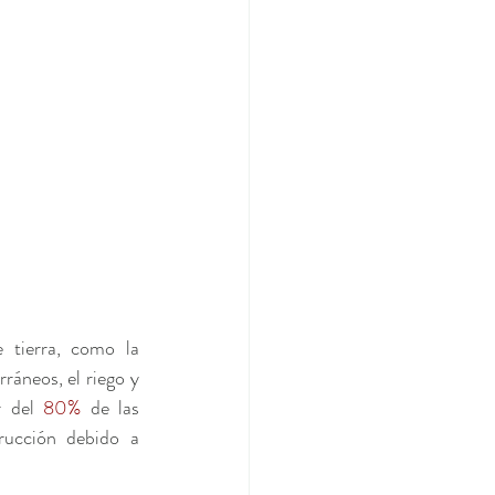
 tierra, como la 
ráneos, el riego y 
r del 
80%
 de las 
rucción debido a 