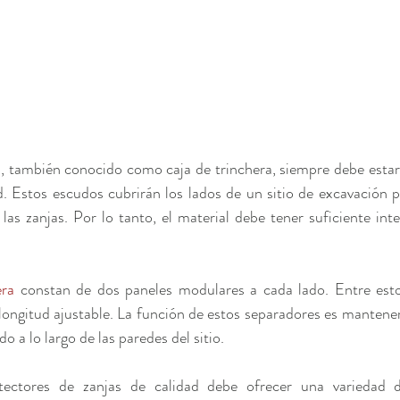
a
, también conocido como caja de trinchera, siempre debe estar
d. Estos escudos cubrirán los lados de un sitio de excavación pa
las zanjas. Por lo tanto, el material debe tener suficiente inte
era
 constan de dos paneles modulares a cada lado. Entre estos
longitud ajustable. La función de estos separadores es mantener 
o a lo largo de las paredes del sitio.
tectores de zanjas de calidad debe ofrecer una variedad d