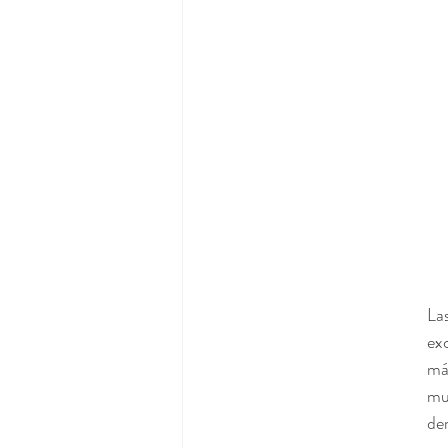
La
exc
má
mu
de